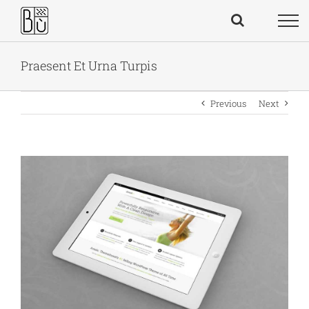
Skip
to
content
Praesent Et Urna Turpis
Previous
Next
View
Larger
Image