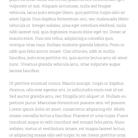
vulputate ut nisi. Aliquam accumsan, nulla sed feugiat
vehicula, lacus justo semper libero, quis porttitor turpis odio sit
amet ligula. Duis dapibus fermentum orci, nec malesuada libero
vehicula ut. Integer sodales, urna eget interdum eleifend, nulla
nibh laoreet nisl, quis dignissim mauris dolor eget mi. Donec at
mauris enim. Duis nisi tellus, adipiscing a convallis quis,
tristique vitae risus. Nullam molestie gravida lobortis. Proin ut
nibh quis felis auctor ornare. Cras ultricies, nibh at mollis
faucibus, justo eros porttitor mi, quis auctor lectus arcu sit amet
nunc. Vivamus gravida vehicula arcu, vitae vulputate augue
lacinia faucibus.
Ut porttitor euismod cursus. Mauris suscipit, turpis ut dapibus
rhoncus, odio erat egestas orci, in sollicitudin enim erat id est.
Sed auctor gravida arcu, nec fringilla orci aliquet ut. Nullam eu
pretium purus. Maecenas fermentum posuere sem vel posuere.
Lorem ipsum dolor sit amet, consectetur adipiscing elit. Morbi
ornare convallis lectus a faucibus. Praesent et urna turpis. Fusce
tincidunt augue in velit tincidunt sed tempor felis porta. Nunc
sodales, metus ut vestibulum ornare, est magna laoreet lectus,
ut adipiscing massa odio sed turpis. In nec lorem porttitor urna