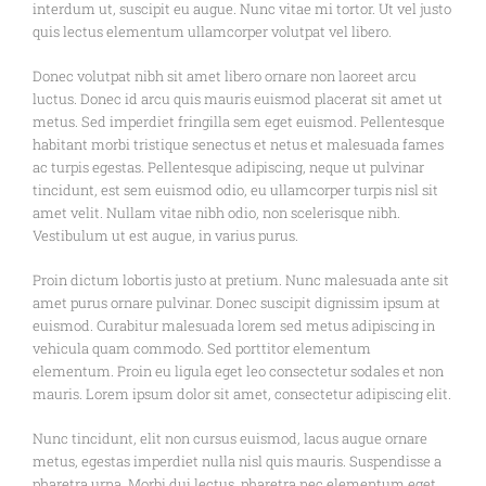
interdum ut, suscipit eu augue. Nunc vitae mi tortor. Ut vel justo
quis lectus elementum ullamcorper volutpat vel libero.
Donec volutpat nibh sit amet libero ornare non laoreet arcu
luctus. Donec id arcu quis mauris euismod placerat sit amet ut
metus. Sed imperdiet fringilla sem eget euismod. Pellentesque
habitant morbi tristique senectus et netus et malesuada fames
ac turpis egestas. Pellentesque adipiscing, neque ut pulvinar
tincidunt, est sem euismod odio, eu ullamcorper turpis nisl sit
amet velit. Nullam vitae nibh odio, non scelerisque nibh.
Vestibulum ut est augue, in varius purus.
Proin dictum lobortis justo at pretium. Nunc malesuada ante sit
amet purus ornare pulvinar. Donec suscipit dignissim ipsum at
euismod. Curabitur malesuada lorem sed metus adipiscing in
vehicula quam commodo. Sed porttitor elementum
elementum. Proin eu ligula eget leo consectetur sodales et non
mauris. Lorem ipsum dolor sit amet, consectetur adipiscing elit.
Nunc tincidunt, elit non cursus euismod, lacus augue ornare
metus, egestas imperdiet nulla nisl quis mauris. Suspendisse a
pharetra urna. Morbi dui lectus, pharetra nec elementum eget,