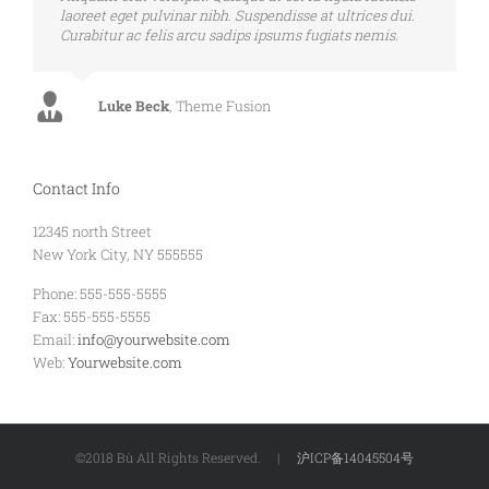
laoreet eget pulvinar nibh. Suspendisse at ultrices dui.
Curabitur ac felis arcu sadips ipsums fugiats nemis.
Luke Beck
,
Theme Fusion
Contact Info
12345 north Street
New York City, NY 555555
Phone: 555-555-5555
Fax: 555-555-5555
Email:
info@yourwebsite.com
Web:
Yourwebsite.com
©2018 Bù All Rights Reserved. |
沪ICP备14045504号