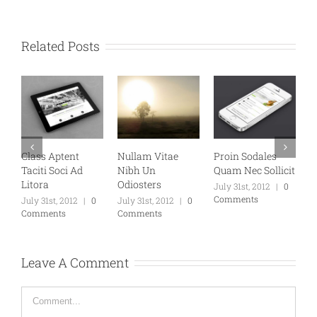
Related Posts
Class Aptent
Nullam Vitae
Proin Sodales
N
Taciti Soci Ad
Nibh Un
Quam Nec Sollicit
El
Litora
Odiosters
July 31st, 2012
|
0
Ju
Comments
C
July 31st, 2012
|
0
July 31st, 2012
|
0
Comments
Comments
Leave A Comment
Comment